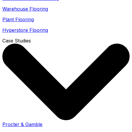
Warehouse Flooring
Plant Flooring
Hyperstore Flooring
Case Studies
Procter & Gamble