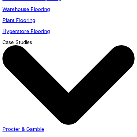
Warehouse Flooring
Plant Flooring
Hyperstore Flooring
Case Studies
Procter & Gamble