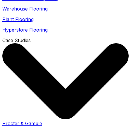
Warehouse Flooring
Plant Flooring
Hyperstore Flooring
Case Studies
Procter & Gamble