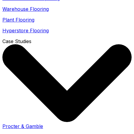
Warehouse Flooring
Plant Flooring
Hyperstore Flooring
Case Studies
Procter & Gamble