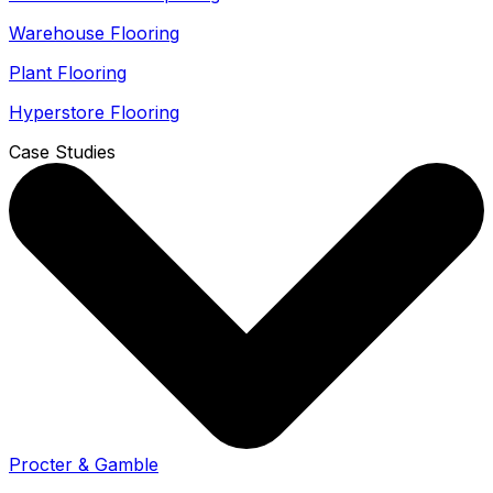
Warehouse Flooring
Plant Flooring
Hyperstore Flooring
Case Studies
Procter & Gamble