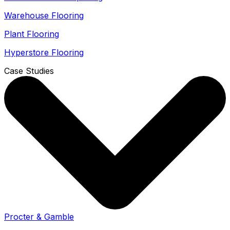
Warehouse Flooring
Plant Flooring
Hyperstore Flooring
Case Studies
Procter & Gamble