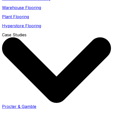
Warehouse Flooring
Plant Flooring
Hyperstore Flooring
Case Studies
Procter & Gamble