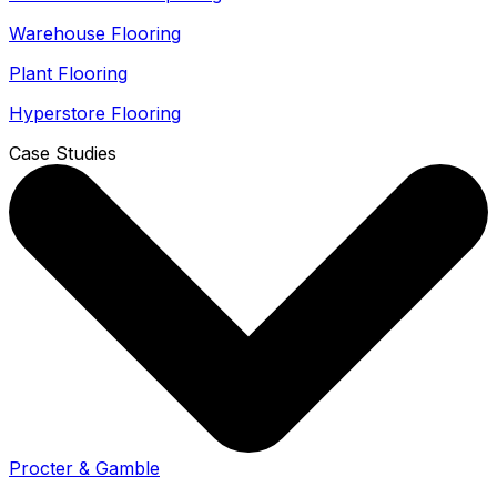
Warehouse Flooring
Plant Flooring
Hyperstore Flooring
Case Studies
Procter & Gamble