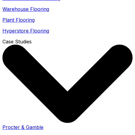
Warehouse Flooring
Plant Flooring
Hyperstore Flooring
Case Studies
Procter & Gamble