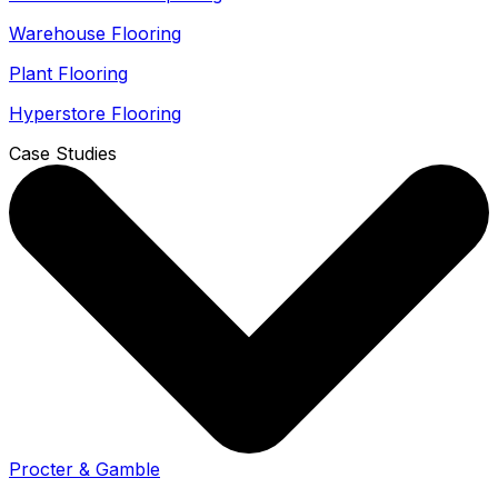
Warehouse Flooring
Plant Flooring
Hyperstore Flooring
Case Studies
Procter & Gamble