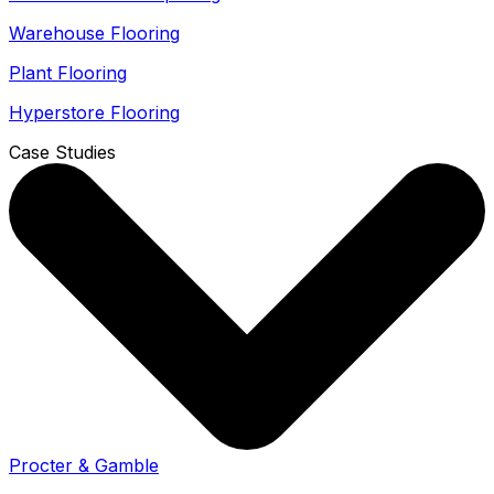
Warehouse Flooring
Plant Flooring
Hyperstore Flooring
Case Studies
Procter & Gamble