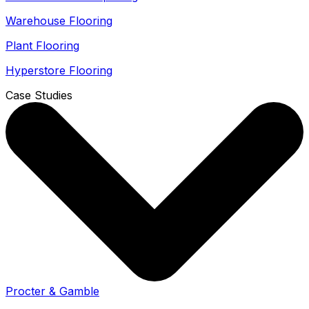
Warehouse Flooring
Plant Flooring
Hyperstore Flooring
Case Studies
Procter & Gamble