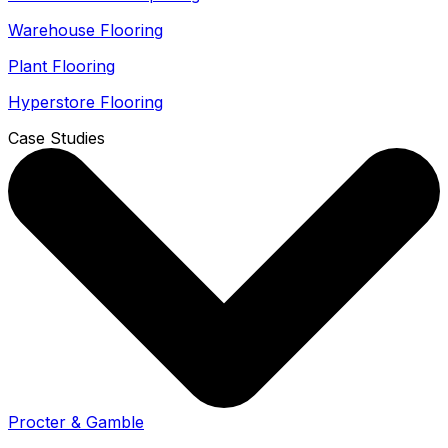
Warehouse Flooring
Plant Flooring
Hyperstore Flooring
Case Studies
Procter & Gamble