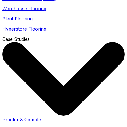
Warehouse Flooring
Plant Flooring
Hyperstore Flooring
Case Studies
Procter & Gamble