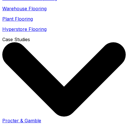
Warehouse Flooring
Plant Flooring
Hyperstore Flooring
Case Studies
Procter & Gamble