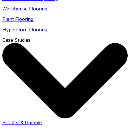
Warehouse Flooring
Plant Flooring
Hyperstore Flooring
Case Studies
Procter & Gamble