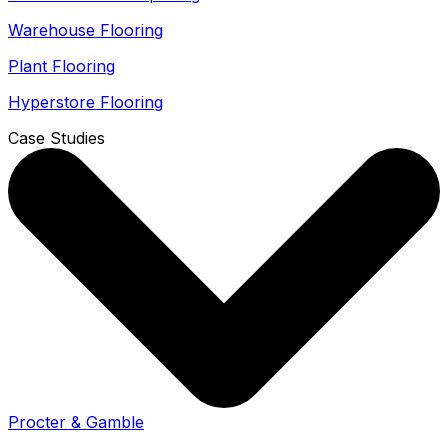
Warehouse Flooring
Plant Flooring
Hyperstore Flooring
Case Studies
Procter & Gamble