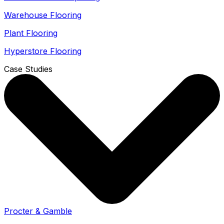
Warehouse Flooring
Plant Flooring
Hyperstore Flooring
Case Studies
Procter & Gamble