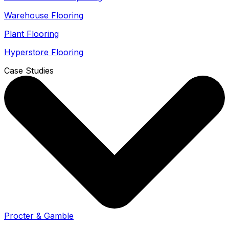
Warehouse Flooring
Plant Flooring
Hyperstore Flooring
Case Studies
Procter & Gamble